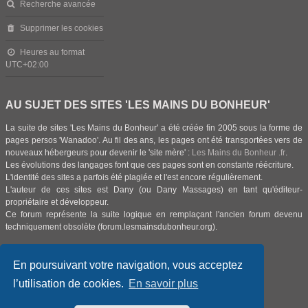
Recherche avancée
Supprimer les cookies
Heures au format
UTC+02:00
AU SUJET DES SITES 'LES MAINS DU BONHEUR'
La suite de sites 'Les Mains du Bonheur' a été créée fin 2005 sous la forme de
pages persos 'Wanadoo'. Au fil des ans, les pages ont été transportées vers de
nouveaux hébergeurs pour devenir le 'site mère' :
Les Mains du Bonheur .fr
.
Les évolutions des langages font que ces pages sont en constante réécriture.
L'identité des sites a parfois été plagiée et l'est encore régulièrement.
L'auteur de ces sites est Dany (ou Dany Massages) en tant qu'éditeur-
propriétaire et développeur.
Ce forum représente la suite logique en remplaçant l'ancien forum devenu
techniquement obsolète (forum.lesmainsdubonheur.org).
En poursuivant votre navigation, vous acceptez
l’utilisation de cookies.
En savoir plus
Aller à:
Index du forum
petites annonces gratuites
Offres