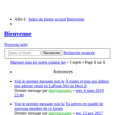
Aller à :
Index du forum
accueil
Bienvenue
Bienvenue
Nouveau sujet
Recherche avancée
Rechercher
Marquer tous les sujets comme lus
• 3 sujets • Page
1
sur
1
Annonces
Voir le premier message non lu
À toutes et tous qui utilisez
une adresse email en LaPoste.Net ou bbox.fr
Dernier message par
danymassages
«
mer. 6 mars 2019
22:40
Voir le premier message non lu
Tu arrives en qualité de
nouveau membre de ce forum
Dernier message par
danymassages
«
jeu. 13 avr. 2017