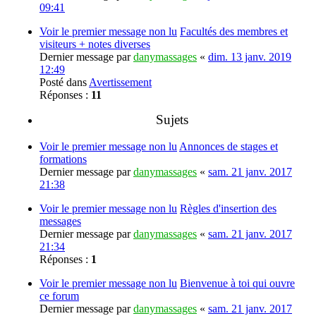
09:41
Voir le premier message non lu
Facultés des membres et
visiteurs + notes diverses
Dernier message par
danymassages
«
dim. 13 janv. 2019
12:49
Posté dans
Avertissement
Réponses :
11
Sujets
Voir le premier message non lu
Annonces de stages et
formations
Dernier message par
danymassages
«
sam. 21 janv. 2017
21:38
Voir le premier message non lu
Règles d'insertion des
messages
Dernier message par
danymassages
«
sam. 21 janv. 2017
21:34
Réponses :
1
Voir le premier message non lu
Bienvenue à toi qui ouvre
ce forum
Dernier message par
danymassages
«
sam. 21 janv. 2017