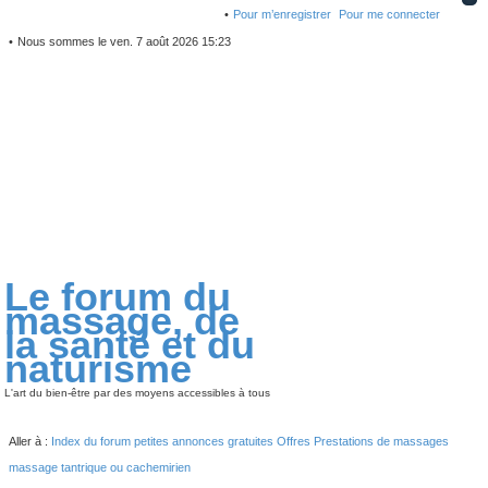
Pour m’enregistrer
Pour me connecter
Nous sommes le ven. 7 août 2026 15:23
Le forum du
massage, de
la santé et du
naturisme
L'art du bien-être par des moyens accessibles à tous
Aller à :
Index du forum
petites annonces gratuites
Offres
Prestations de massages
massage tantrique ou cachemirien