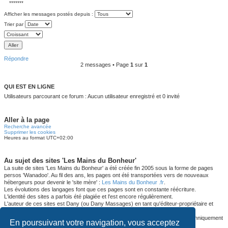
*******
Afficher les messages postés depuis :
Trier par
Répondre
2 messages • Page
1
sur
1
QUI EST EN LIGNE
Utilisateurs parcourant ce forum : Aucun utilisateur enregistré et 0 invité
Aller à la page
Recherche avancée
Supprimer les cookies
Heures au format
UTC+02:00
Au sujet des sites 'Les Mains du Bonheur'
La suite de sites 'Les Mains du Bonheur' a été créée fin 2005 sous la forme de pages
persos 'Wanadoo'. Au fil des ans, les pages ont été transportées vers de nouveaux
hébergeurs pour devenir le 'site mère' :
Les Mains du Bonheur .fr
.
Les évolutions des langages font que ces pages sont en constante réécriture.
L'identité des sites a parfois été plagiée et l'est encore régulièrement.
L'auteur de ces sites est Dany (ou Dany Massages) en tant qu'éditeur-propriétaire et
développeur.
Ce forum représente la suite logique en remplaçant l'ancien forum devenu techniquement
En poursuivant votre navigation, vous acceptez
obsolète (forum.lesmainsdubonheur.org).