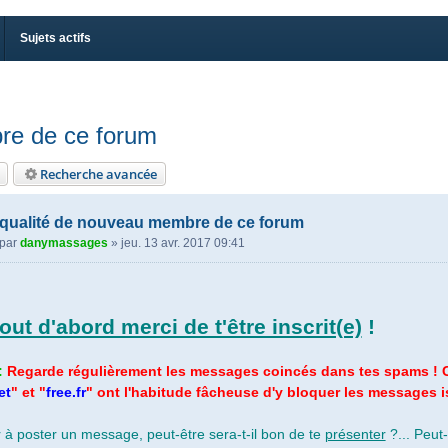
Sujets actifs
re de ce forum
Recherche avancée
n qualité de nouveau membre de ce forum
par
danymassages
»
jeu. 13 avr. 2017 09:41
tout d'abord merci de t'être inscrit(e)
!
:
Regarde régulièrement les messages coincés dans tes spams ! C
et
" et "
free.fr
" ont l'habitude fâcheuse d'y bloquer les messages i
 à poster un message, peut-être sera-t-il bon de te
présenter
?... Peut