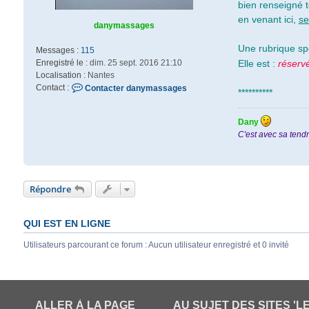
bien renseigné t
en venant ici,
se
danymassages
Une rubrique sp
Messages :
115
Enregistré le :
dim. 25 sept. 2016 21:10
Elle est :
réserv
Localisation :
Nantes
Contact :
Contacter danymassages
**********
Dany
C'est avec sa tendr
Répondre
QUI EST EN LIGNE
Utilisateurs parcourant ce forum : Aucun utilisateur enregistré et 0 invité
ALLER À LA PAGE
AU SUJET DES SITES 'L