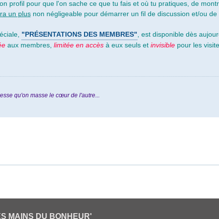
on profil pour que l'on sache ce que tu fais et où tu pratiques, de mont
ra un plus
non négligeable pour démarrer un fil de discussion et/ou de p
éciale,
"PRÉSENTATIONS DES MEMBRES"
, est disponible dès aujou
ée
aux membres,
limitée en accès
à eux seuls et
invisible
pour les visit
esse qu'on masse le cœur de l'autre...
ES MAINS DU BONHEUR'