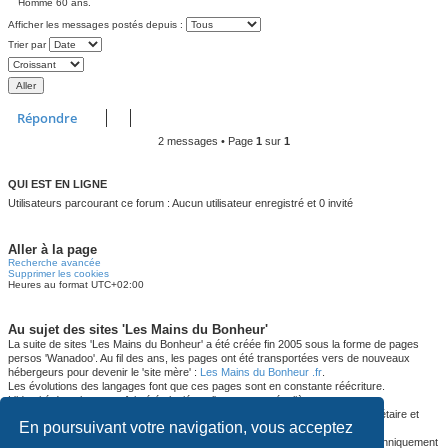
Homme 60 ans.
Afficher les messages postés depuis :
Trier par
Répondre
2 messages • Page
1
sur
1
QUI EST EN LIGNE
Utilisateurs parcourant ce forum : Aucun utilisateur enregistré et 0 invité
Aller à la page
Recherche avancée
Supprimer les cookies
Heures au format
UTC+02:00
Au sujet des sites 'Les Mains du Bonheur'
La suite de sites 'Les Mains du Bonheur' a été créée fin 2005 sous la forme de pages
persos 'Wanadoo'. Au fil des ans, les pages ont été transportées vers de nouveaux
hébergeurs pour devenir le 'site mère' :
Les Mains du Bonheur .fr
.
Les évolutions des langages font que ces pages sont en constante réécriture.
L'identité des sites a parfois été plagiée et l'est encore régulièrement.
L'auteur de ces sites est Dany (ou Dany Massages) en tant qu'éditeur-propriétaire et
En poursuivant votre navigation, vous acceptez
développeur.
Ce forum représente la suite logique en remplaçant l'ancien forum devenu techniquement