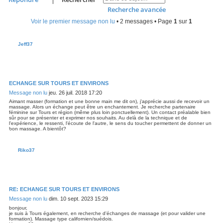
Recherche avancée
Voir le premier message non lu
• 2 messages • Page
1
sur
1
Jeff37
ECHANGE SUR TOURS ET ENVIRONS
Message non lu
jeu. 26 juil. 2018 17:20
Aimant masser (formation et une bonne main me dit on), j'apprécie aussi de recevoir un
massage. Alors un échange peut être un enchantement. Je recherche partenaire
féminine sur Tours et région (même plus loin ponctuellement). Un contact préalable bien
sûr pour se présenter et exprimer nos souhaits. Au delà de la technique et de
l'expérience, le ressenti, l'écoute de l'autre, le sens du toucher permettent de donner un
bon massage. A bientôt?
Riko37
RE: ECHANGE SUR TOURS ET ENVIRONS
Message non lu
dim. 10 sept. 2023 15:29
bonjour,
je suis à Tours également, en recherche d'échanges de massage (et pour valider une
formation). Massage type californien/suédois.