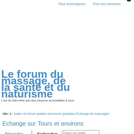
Pour m’enregistrer
Pour me connecter
Le forum du
massage, de
la santé et du
naturisme
L'art du bien-être par des moyens accessibles à tous
Aller à :
Index du forum
petites annonces gratuites
Échange de massages
Echange sur Tours et environs
Répondre
Rechercher