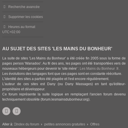
Recherche avancée
Supprimer les cookies
Heures au format
UTC+02:00
AU SUJET DES SITES 'LES MAINS DU BONHEUR'
La suite de sites 'Les Mains du Bonheur' a été créée fin 2005 sous la forme de
pages persos 'Wanadoo'. Au fil des ans, les pages ont été transportées vers de
nouveaux hébergeurs pour devenir le 'site mère' :
Les Mains du Bonheur .fr
.
Les évolutions des langages font que ces pages sont en constante réécriture.
L'identité des sites a parfois été plagiée et l'est encore régulièrement.
L'auteur de ces sites est Dany (ou Dany Massages) en tant qu'éditeur-
propriétaire et développeur.
Ce forum représente la suite logique en remplaçant l'ancien forum devenu
techniquement obsolète (forum.lesmainsdubonheur.org).
Aller à:
Index du forum
petites annonces gratuites
Offres