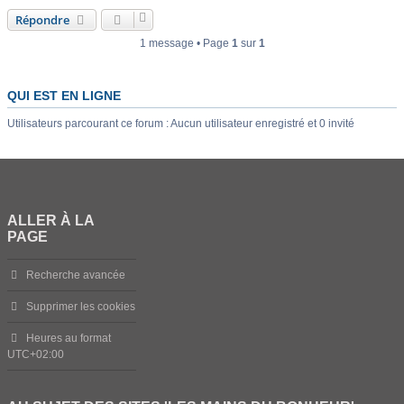
Répondre
1 message • Page
1
sur
1
QUI EST EN LIGNE
Utilisateurs parcourant ce forum : Aucun utilisateur enregistré et 0 invité
ALLER À LA
PAGE
Recherche avancée
Supprimer les cookies
Heures au format
UTC+02:00