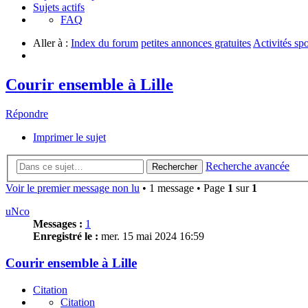
Sujets actifs
FAQ
Aller à :
Index du forum
petites annonces gratuites
Activités spo
Courir ensemble à Lille
Répondre
Imprimer le sujet
Recherche avancée
Rechercher
Voir le premier message non lu
• 1 message • Page
1
sur
1
uNco
Messages :
1
Enregistré le :
mer. 15 mai 2024 16:59
Courir ensemble à Lille
Citation
Citation