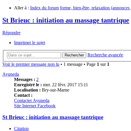
Aller à :
Index du forum
forme, bien-être, relaxation (annonces 
St Brieuc : initiation au massage tantrique
Répondre
Imprimer le sujet
Recherche avancée
Rechercher
Voir le premier message non lu
• 1 message • Page
1
sur
1
Ayuneda
Messages :
2
Enregistré le :
mer. 22 févr. 2017 15:11
Localisation :
Bry-sur-Marne
Contact :
Contacter Ayuneda
Site Internet
Facebook
St Brieuc : initiation au massage tantrique
Citation