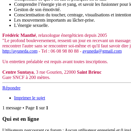
Comprendre l’énergie yin et yang, et savoir les fusionner pour l
Gestion de son émotivité.
Conscientisation du toucher, centrage, visualisations et intention
Les mouvements importants au lâcher-prise.
L’énergie sexuelle.
Frédéric Manthé
, relaxologue énergéticien depuis 2005
"Le profond bouleversement, ressenti un jour en recevant un massage, f
rencontrer l'autre sans se rencontrer soi-même et qu'il faut savoir dir
http://ayuneda.com
- Tel : 06 08 98 80 88 -
ayuneda@gmail.com
Un entretien préalable est requis avant toutes inscriptions.
Centre Suntaya
, 3 rue Gourien, 22000
Saint Brieuc
Gare SNCF à 200 mètres.
Répondre
Imprimer le sujet
1 message • Page
1
sur
1
Qui est en ligne
Utilisateurs parcourant ce forum : Aucun utilisateur enregistré et 0 invi