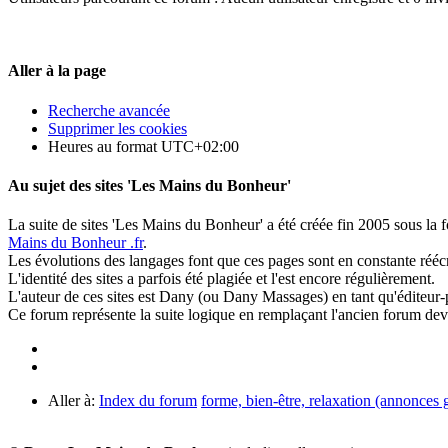
Aller à la page
Recherche avancée
Supprimer les cookies
Heures au format
UTC+02:00
Au sujet des sites 'Les Mains du Bonheur'
La suite de sites 'Les Mains du Bonheur' a été créée fin 2005 sous la 
Mains du Bonheur .fr
.
Les évolutions des langages font que ces pages sont en constante réécr
L'identité des sites a parfois été plagiée et l'est encore régulièrement.
L'auteur de ces sites est Dany (ou Dany Massages) en tant qu'éditeur-p
Ce forum représente la suite logique en remplaçant l'ancien forum d
Aller à:
Index du forum
forme, bien-être, relaxation (annonces g