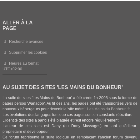
ALLER À LA
PAGE
Recherche avancée
Supprimer les cookies
Heures au format
UTC+02:00
AU SUJET DES SITES 'LES MAINS DU BONHEUR'
La suite de sites 'Les Mains du Bonheur' a été créée fin 2005 sous la forme de
pages persos 'Wanadoo'. Au fil des ans, les pages ont été transportées vers de
nouveaux hébergeurs pour devenir le 'site mère' :
Les Mains du Bonheur .fr
.
Les évolutions des langages font que ces pages sont en constante réécriture.
L'identité des sites a parfois été plagiée et l'est encore régulièrement.
L'auteur de ces sites est Dany (ou Dany Massages) en tant qu'éditeur-
propriétaire et développeur.
Ce forum représente la suite logique en remplaçant l'ancien forum devenu