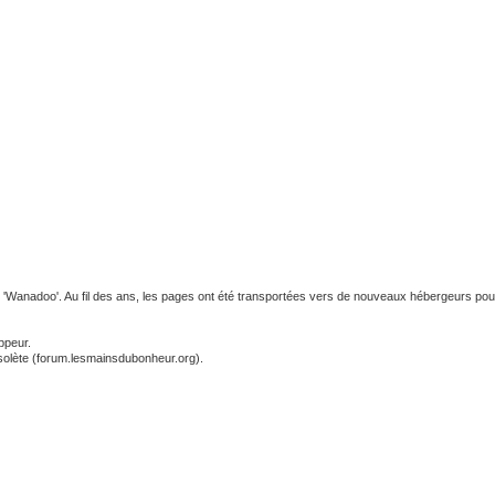
 'Wanadoo'. Au fil des ans, les pages ont été transportées vers de nouveaux hébergeurs pour 
ppeur.
solète (forum.lesmainsdubonheur.org).