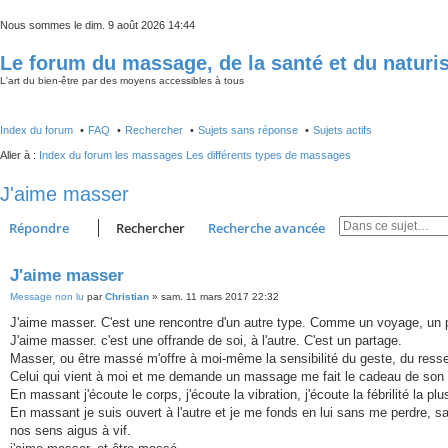
Nous sommes le dim. 9 août 2026 14:44
Le forum du massage, de la santé et du natur
L'art du bien-être par des moyens accessibles à tous
Index du forum
FAQ
Rechercher
Sujets sans réponse
Sujets actifs
Aller à :
Index du forum
les massages
Les différents types de massages
J'aime masser
Répondre
Rechercher
Recherche avancée
J'aime masser
Message non lu
par
Christian
»
sam. 11 mars 2017 22:32
J'aime masser. C'est une rencontre d'un autre type. Comme un voyage, un pass
J'aime masser. c'est une offrande de soi, à l'autre. C'est un partage.
Masser, ou être massé m'offre à moi-même la sensibilité du geste, du ressent
Celui qui vient à moi et me demande un massage me fait le cadeau de son en
En massant j'écoute le corps, j'écoute la vibration, j'écoute la fébrilité la plus
En massant je suis ouvert à l'autre et je me fonds en lui sans me perdre, s
nos sens aigus à vif.