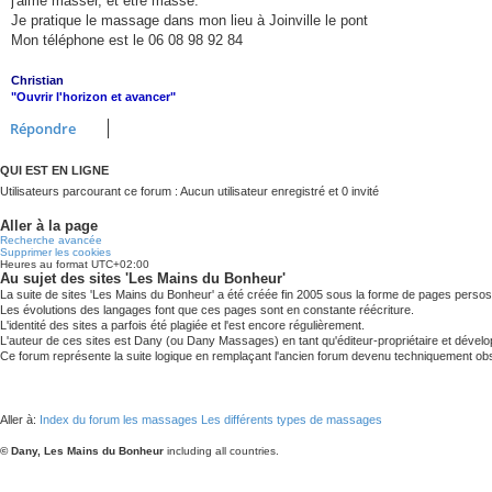
j'aime masser, et être massé.
Je pratique le massage dans mon lieu à Joinville le pont
Mon téléphone est le 06 08 98 92 84
Christian
"Ouvrir l'horizon et avancer"
Répondre
QUI EST EN LIGNE
Utilisateurs parcourant ce forum : Aucun utilisateur enregistré et 0 invité
Aller à la page
Recherche avancée
Supprimer les cookies
Heures au format
UTC+02:00
Au sujet des sites 'Les Mains du Bonheur'
La suite de sites 'Les Mains du Bonheur' a été créée fin 2005 sous la forme de pages persos
Les évolutions des langages font que ces pages sont en constante réécriture.
L'identité des sites a parfois été plagiée et l'est encore régulièrement.
L'auteur de ces sites est Dany (ou Dany Massages) en tant qu'éditeur-propriétaire et dévelo
Ce forum représente la suite logique en remplaçant l'ancien forum devenu techniquement ob
Aller à:
Index du forum
les massages
Les différents types de massages
© Dany, Les Mains du Bonheur
including all countries.