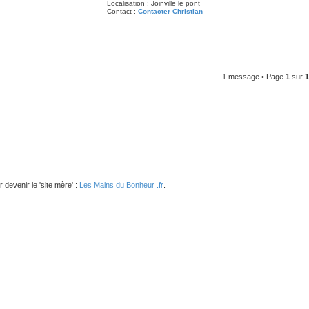
Localisation :
Joinville le pont
Contact :
Contacter Christian
1 message • Page
1
sur
1
devenir le 'site mère' :
Les Mains du Bonheur .fr
.