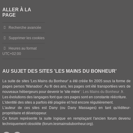
ALLER À LA
PAGE
Recherche avancée
Supprimer les cookies
Heures au format
UTC+02:00
AU SUJET DES SITES 'LES MAINS DU BONHEUR'
La suite de sites 'Les Mains du Bonheur' a été créée fin 2005 sous la forme de
pages persos 'Wanadoo'. Au fil des ans, les pages ont été transportées vers de
nouveaux hébergeurs pour devenir le 'site mère' :
Les Mains du Bonheur .fr
.
Les évolutions des langages font que ces pages sont en constante réécriture.
L'identité des sites a parfois été plagiée et l'est encore régulièrement.
L'auteur de ces sites est Dany (ou Dany Massages) en tant qu'éditeur-
propriétaire et développeur.
Ce forum représente la suite logique en remplaçant l'ancien forum devenu
techniquement obsolète (forum.lesmainsdubonheur.org).