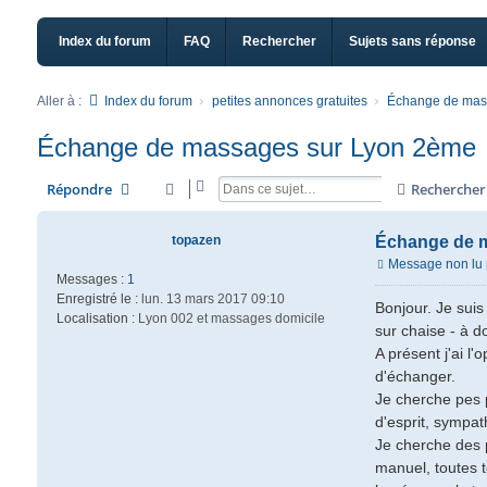
Index du forum
FAQ
Rechercher
Sujets sans réponse
Aller à :
Index du forum
petites annonces gratuites
Échange de mas
Échange de massages sur Lyon 2ème
Répondre
Rechercher
topazen
Échange de 
Message non lu
Messages :
1
Enregistré le :
lun. 13 mars 2017 09:10
Bonjour. Je suis
Localisation :
Lyon 002 et massages domicile
sur chaise - à d
A présent j'ai l'
d'échanger.
Je cherche pes 
d'esprit, sympat
Je cherche des 
manuel, toutes 