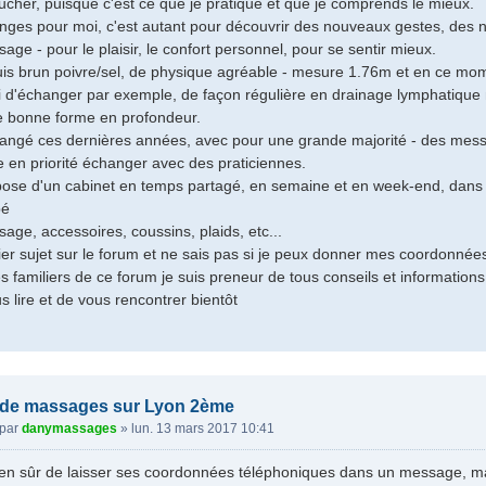
ucher, puisque c'est ce que je pratique et que je comprends le mieux.
ges pour moi, c'est autant pour découvrir des nouveaux gestes, des no
age - pour le plaisir, le confort personnel, pour se sentir mieux.
 suis brun poivre/sel, de physique agréable - mesure 1.76m et en ce mo
i d'échanger par exemple, de façon régulière en drainage lymphatique 
e bonne forme en profondeur.
angé ces dernières années, avec pour une grande majorité - des messieurs
e en priorité échanger avec des praticiennes.
pose d'un cabinet en temps partagé, en semaine et en week-end, dans le
pé
age, accessoires, coussins, plaids, etc...
er sujet sur le forum et ne sais pas si je peux donner mes coordonnée
es familiers de ce forum je suis preneur de tous conseils et informations 
s lire et de vous rencontrer bientôt
 de massages sur Lyon 2ème
par
danymassages
»
lun. 13 mars 2017 10:41
bien sûr de laisser ses coordonnées téléphoniques dans un message, mai