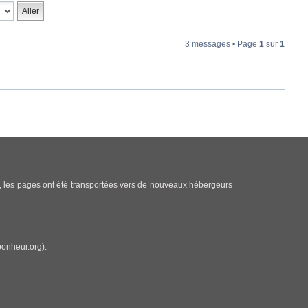
3 messages • Page
1
sur
1
s, les pages ont été transportées vers de nouveaux hébergeurs
onheur.org).