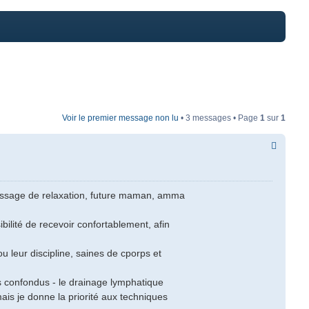
Voir le premier message non lu
• 3 messages • Page
1
sur
1
 massage de relaxation, future maman, amma
ibilité de recevoir confortablement, afin
 leur discipline, saines de cporps et
s confondus - le drainage lymphatique
is je donne la priorité aux techniques