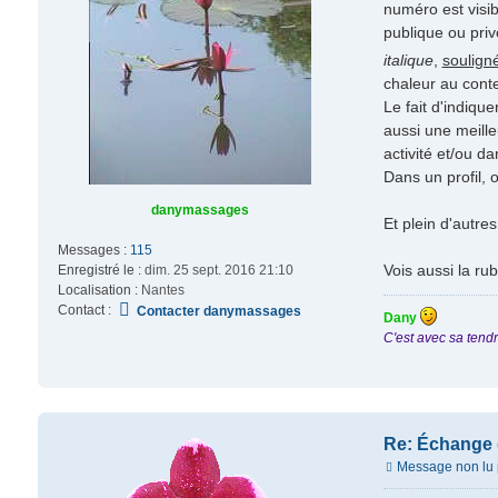
numéro est visib
publique ou priv
italique
,
soulign
chaleur au con
Le fait d'indiqu
aussi une meille
activité et/ou da
Dans un profil, 
danymassages
Et plein d'autr
Messages :
115
Vois aussi la ru
Enregistré le :
dim. 25 sept. 2016 21:10
Localisation :
Nantes
Contact :
Contacter danymassages
Dany
C'est avec sa tendr
Re: Échange
Message non lu