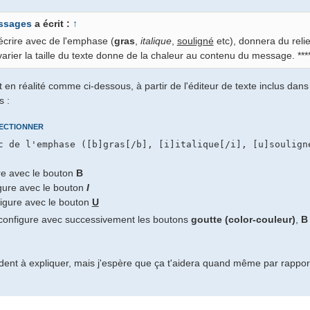
ssages
a écrit :
↑
D'écrire avec de l'emphase (
gras
,
italique
,
souligné
etc), donnera du relie
varier la taille du texte donne de la chaleur au contenu du message. ****
rit en réalité comme ci-dessous, à partir de l'éditeur de texte inclus d
s :
ECTIONNER
re avec le bouton
B
gure avec le bouton
I
igure avec le bouton
U
configure avec successivement les boutons
goutte (color-couleur)
,
B 
dent à expliquer, mais j'espère que ça t'aidera quand même par rapport