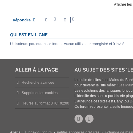
Afficher le
Répondre
QUI EST EN LIGNE
Utilisateurs parcourant ce forum : Aucun utilisateur enregistré et 0 invité
ALLER À LA PAGE
AU SUJET DES SITES 'L
La suite de sites 'Les Mains du Bon
Recherche avancée
pour devenir le 'site mère' :
Les Main
Les évolutions des langages font qu
Supprimer les cookies
L'identité des sites a parfois été pla
L'auteur de ces sites est Dany (ou D
Heures au format
UTC+02:00
Ce forum représente la suite logiq
Aller à:
Index du forum
petites annonces gratuites
Échange de mas