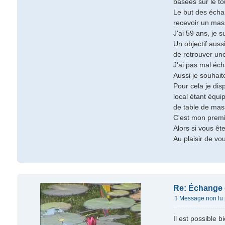
basées sur le to
Le but des échan
recevoir un mass
J'ai 59 ans, je
Un objectif auss
de retrouver un
J'ai pas mal éch
Aussi je souhait
Pour cela je dis
local étant équi
de table de mass
C'est mon premi
Alors si vous êt
Au plaisir de vou
Re: Échange
Message non lu
Il est possible 