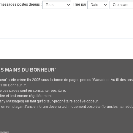
s messages postés depuis :
Trier par
ES MAINS DU BONHEUR'
heur' a été créée fin 2005 sous la forme de pages persos 'Wanadoo'. Au fil des an
s du Bonheur .fr
.
e ces pages sont en constante réécriture.
giée et l'est encore régulièrement.
any Massages) en tant qu'éditeur-propriétaire et développeur.
ue en remplaçant l'ancien forum devenu techniquement obsolète (forum.lesmainsdub
sages