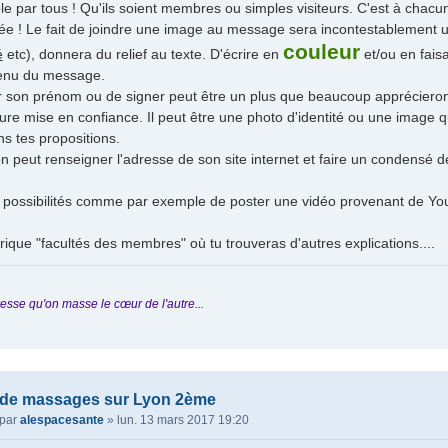
le par tous ! Qu'ils soient membres ou simples visiteurs. C'est à chacun
ée ! Le fait de joindre une image au message sera incontestablement u
couleur
é
etc), donnera du relief au texte. D'écrire en
et/ou en faisa
tenu du message.
er son prénom ou de signer peut être un plus que beaucoup apprécieron
ure mise en confiance. Il peut être une photo d'identité ou une image q
ns tes propositions.
on peut renseigner l'adresse de son site internet et faire un condensé d
es possibilités comme par exemple de poster une vidéo provenant de Y
brique "facultés des membres" où tu trouveras d'autres explications....
esse qu'on masse le cœur de l'autre...
 de massages sur Lyon 2ème
par
alespacesante
»
lun. 13 mars 2017 19:20