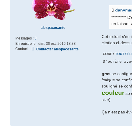
danyma
********** 
en faisant 
alespacesante
Cet extrait s'éc
Messages :
3
citation ci-dessu
Enregistré le :
dim. 30 oct. 2016 18:38
Contact :
Contacter alespacesante
CODE :
TOUT SÉL
gras
se configu
italique
se confi
souligné
se conf
couleur
se 
size)
Ça n'est pas évi