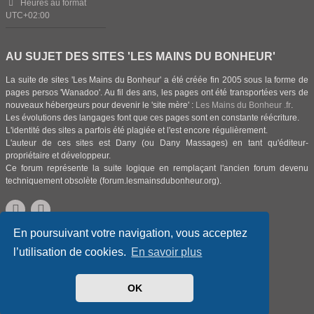
Heures au format
UTC+02:00
AU SUJET DES SITES 'LES MAINS DU BONHEUR'
La suite de sites 'Les Mains du Bonheur' a été créée fin 2005 sous la forme de
pages persos 'Wanadoo'. Au fil des ans, les pages ont été transportées vers de
nouveaux hébergeurs pour devenir le 'site mère' :
Les Mains du Bonheur .fr
.
Les évolutions des langages font que ces pages sont en constante réécriture.
L'identité des sites a parfois été plagiée et l'est encore régulièrement.
L'auteur de ces sites est Dany (ou Dany Massages) en tant qu'éditeur-
propriétaire et développeur.
Ce forum représente la suite logique en remplaçant l'ancien forum devenu
techniquement obsolète (forum.lesmainsdubonheur.org).
En poursuivant votre navigation, vous acceptez
Aller à:
Index du forum
petites annonces gratuites
Offres
l’utilisation de cookies.
En savoir plus
Autres offres divers sujets
OK
© Dany, Les Mains du Bonheur
including all countries.