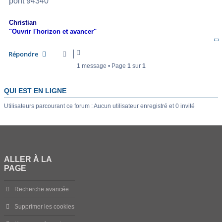
pont 94340
Christian
"Ouvrir l'horizon et avancer"
Répondre
1 message • Page
1
sur
1
QUI EST EN LIGNE
Utilisateurs parcourant ce forum : Aucun utilisateur enregistré et 0 invité
ALLER À LA
PAGE
Recherche avancée
Supprimer les cookies