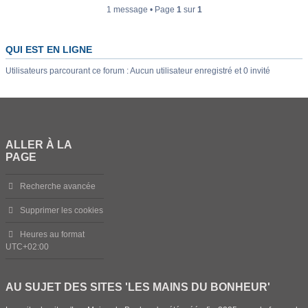
1 message • Page
1
sur
1
QUI EST EN LIGNE
Utilisateurs parcourant ce forum : Aucun utilisateur enregistré et 0 invité
ALLER À LA
PAGE
Recherche avancée
Supprimer les cookies
Heures au format
UTC+02:00
AU SUJET DES SITES 'LES MAINS DU BONHEUR'