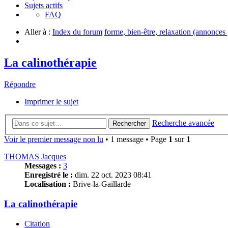
Sujets actifs
FAQ
Aller à :
Index du forum
forme, bien-être, relaxation (annonces 
La calinothérapie
Répondre
Imprimer le sujet
Recherche avancée
Rechercher
Voir le premier message non lu
• 1 message • Page
1
sur
1
THOMAS Jacques
Messages :
3
Enregistré le :
dim. 22 oct. 2023 08:41
Localisation :
Brive-la-Gaillarde
La calinothérapie
Citation