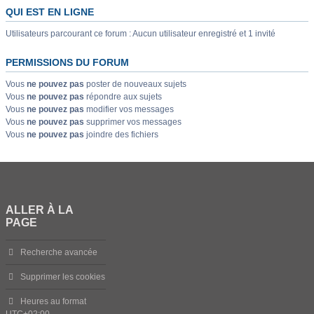
QUI EST EN LIGNE
Utilisateurs parcourant ce forum : Aucun utilisateur enregistré et 1 invité
PERMISSIONS DU FORUM
Vous
ne pouvez pas
poster de nouveaux sujets
Vous
ne pouvez pas
répondre aux sujets
Vous
ne pouvez pas
modifier vos messages
Vous
ne pouvez pas
supprimer vos messages
Vous
ne pouvez pas
joindre des fichiers
ALLER À LA
PAGE
Recherche avancée
Supprimer les cookies
Heures au format